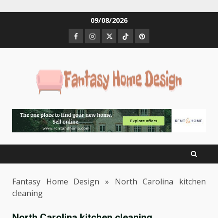
Skip
09/08/2026
to
Facebook
Instagram
Twitter
Tiktok
Pinterest
content
Fantasy Home Design
»
North Carolina kitchen
cleaning
North Carolina kitchen cleaning