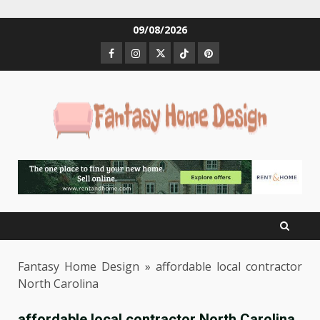
Skip
09/08/2026
to
Facebook
Instagram
Twitter
Tiktok
Pinterest
content
Fantasy Home Design
»
affordable local contractor
North Carolina
affordable local contractor North Carolina